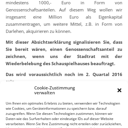
mindestens 1000,- Euro in Form von
Genossenschaftsanteilen. Auf diesem Weg wollen wir
insgesamt eine Million Euro als Eigenkapital
zusammentragen, um weitere Mittel, z.B. in Form von
Darlehen, akquirieren zu können.
Mit dieser Absichtserklärung signalisieren Sie, dass
Sie bereit wären, einen Genossenschaftsanteil zu
zeichnen, wenn uns der Stadtrat mit der
Wiederbelebung des Schauspielhauses beauftragt.
Das wird voraussichtlich noch im 2. Quartal 2016
sein.
Cookie-Zustimmung
Momentan treten Sie weder der Genossenschaft bei, noch
verwalten
geben Sie in der einen oder anderen Art Geld. Sie erklären
Um Ihnen ein optimales Erlebnis zu bieten, verwenden wir Technologien
lediglich, dass Sie das tun würden, wenn wir gemeinsam
wie Cookies, um Geräteinformationen zu speichern bzw. darauf
unser Vorhaben starten und die Genossenschaft gründen.
zuzugreifen. Wenn Sie diesen Technologien zustimmen, können wir
Daten wie das Surfverhalten oder eindeutige IDs auf dieser Website
verarbeiten. Wenn Sie Ihre Zustimmung nicht erteilen oder zurückziehen,