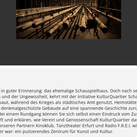
ch in guter Erinnerung: das ehemalige Schauspielhaus. Doch nach s
 und der Ungewissheit, kehrt mit der Initiative KulturQuartier Sc
baut, während des Krieges als städtisches Amt genutzt, Heimstätt
as denkmalgeschützte Gebäude auf eine spannende Geschichte zurüc
 Bei einem Rundgang können Sie sich selbst einen Eindruck vom 
nft und erklären, wie Verein und Genossenschaft KulturQuartier d
seren Partnern Kinoklub, Tanztheater Erfurt und Radio F.R.E.I. wi
r war: ein pulsierendes Zentrum für Kunst und Kultur.