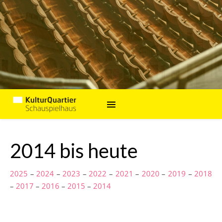
2014 bis heute
2025
–
2024
–
2023
–
2022
–
2021
–
2020
–
2019
–
2018
–
2017
–
2016
–
2015
–
2014