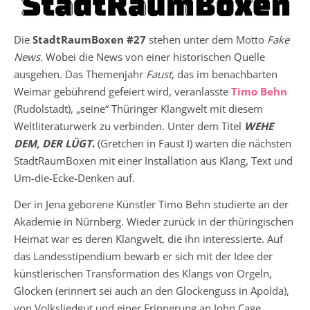
Die
StadtRaumBoxen #27
stehen unter dem Motto
Fake
News
. Wobei die News von einer historischen Quelle
ausgehen. Das Themenjahr
Faust
, das im benachbarten
Weimar gebührend gefeiert wird, veranlasste
Timo Behn
(Rudolstadt), „seine“ Thüringer Klangwelt mit diesem
Weltliteraturwerk zu verbinden. Unter dem Titel
WEHE
DEM, DER LÜGT
.
(Gretchen in Faust I) warten die nächsten
StadtRaumBoxen mit einer Installation aus Klang, Text und
Um-die-Ecke-Denken auf.
Der in Jena geborene Künstler Timo Behn studierte an der
Akademie in Nürnberg. Wieder zurück in der thüringischen
Heimat war es deren Klangwelt, die ihn interessierte. Auf
das Landesstipendium bewarb er sich mit der Idee der
künstlerischen Transformation des Klangs von Orgeln,
Glocken (erinnert sei auch an den Glockenguss in Apolda),
von Volksliedgut und einer Erinnerung an John Cage.