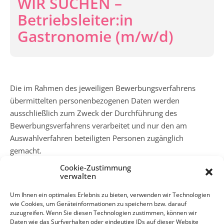
WIR SUCHEN –
Betriebsleiter:in
Gastronomie (m/w/d)
Die im Rahmen des jeweiligen Bewerbungsverfahrens
übermittelten personenbezogenen Daten werden
ausschließlich zum Zweck der Durchführung des
Bewerbungsverfahrens verarbeitet und nur den am
Auswahlverfahren beteiligten Personen zugänglich
gemacht.
Sofern keine gesetzlichen Aufbewahrungspflichten
Cookie-Zustimmung
bestehen oder eine ausdrückliche Einwilligung zur längeren
verwalten
Speicherung vorliegt, werden die Bewerbungsunterlagen
Um Ihnen ein optimales Erlebnis zu bieten, verwenden wir Technologien
nach Abschluss des Bewerbungsverfahrens
wie Cookies, um Geräteinformationen zu speichern bzw. darauf
datenschutzkonform gelöscht.
zuzugreifen. Wenn Sie diesen Technologien zustimmen, können wir
Daten wie das Surfverhalten oder eindeutige IDs auf dieser Website