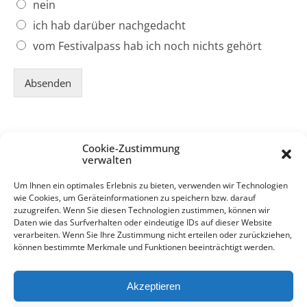
nein
ich hab darüber nachgedacht
vom Festivalpass hab ich noch nichts gehört
Absenden
Newsletter
Cookie-Zustimmung
verwalten
Wer gern immer auf dem Laufenden bleiben mag und ihn
Um Ihnen ein optimales Erlebnis zu bieten, verwenden wir Technologien
noch nicht erhält:
hier
können Sie / könnt Ihr unseren
wie Cookies, um Geräteinformationen zu speichern bzw. darauf
Newsletter abonnieren
zuzugreifen. Wenn Sie diesen Technologien zustimmen, können wir
Daten wie das Surfverhalten oder eindeutige IDs auf dieser Website
verarbeiten. Wenn Sie Ihre Zustimmung nicht erteilen oder zurückziehen,
können bestimmte Merkmale und Funktionen beeinträchtigt werden.
Akzeptieren
Kontakt
Impressum
Datenschutz