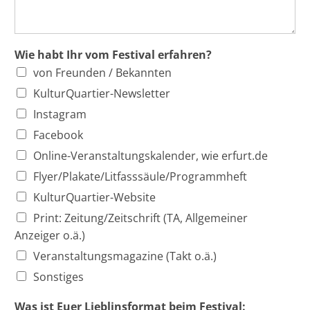
*
Wie habt Ihr vom Festival erfahren?
a
von Freunden / Bekannten
m
d
KulturQuartier-Newsletter
a
Instagram
s
Facebook
Online-Veranstaltungskalender, wie erfurt.de
Flyer/Plakate/Litfasssäule/Programmheft
KulturQuartier-Website
Print: Zeitung/Zeitschrift (TA, Allgemeiner
Anzeiger o.ä.)
Veranstaltungsmagazine (Takt o.ä.)
Sonstiges
Was ist Euer Lieblinsformat beim Festival: