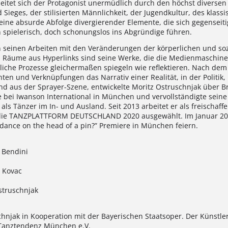
beitet sich der Protagonist unermüdlich durch den höchst diver
ieges, der stilisierten Männlichkeit, der Jugendkultur, des klassi
eine absurde Abfolge divergierender Elemente, die sich gegenseit
 spielerisch, doch schonungslos ins Abgründige führen.
n seinen Arbeiten mit den Veränderungen der körperlichen und sozi
ng. Räume aus Hyperlinks sind seine Werke, die die Medienmaschine
iche Prozesse gleichermaßen spiegeln wie reflektieren. Nach dem A
ten und Verknüpfungen das Narrativ einer Realität, in der Politi
us der Sprayer-Szene, entwickelte Moritz Ostruschnjak über Br
e bei Iwanson International in München und vervollständigte seine
ls Tänzer im In- und Ausland. Seit 2013 arbeitet er als freischaf
die TANZPLATTFORM DEUTSCHLAND 2020 ausgewählt. Im Januar 202
 dance on the head of a pin?” Premiere in München feiern.
 Bendini
 Kovac
struschnjak
chnjak in Kooperation mit der Bayerischen Staatsoper. Der Künstl
 Tanztendenz München e.V.