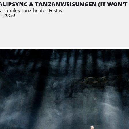
LIPSYNC & TANZANWEISUNGEN (IT WON’T B
nationales Tanztheater Festival
 - 20:30