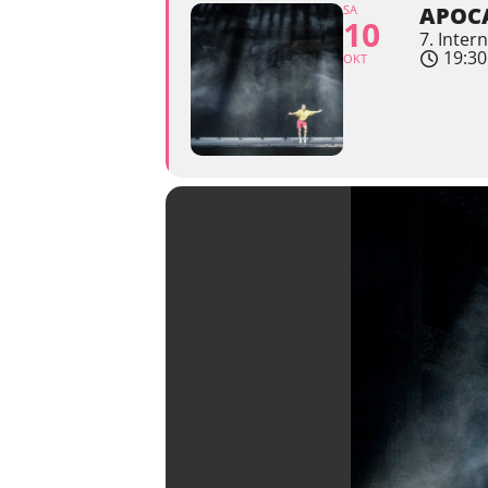
SA
APOCA
10
7. Inter
19:30
OKT