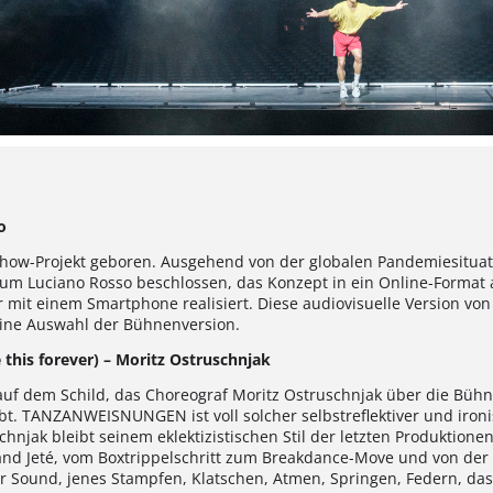
o
ow-Projekt geboren. Ausgehend von der globalen Pandemiesituat
um Luciano Rosso beschlossen, das Konzept in ein Online-Forma
it einem Smartphone realisiert. Diese audiovisuelle Version von
leine Auswahl der Bühnenversion.
 this forever) – Moritz Ostruschnjak
eht auf dem Schild, das Choreograf Moritz Ostruschnjak über die Büh
t. TANZANWEISNUNGEN ist voll solcher selbstreflektiver und ironi
njak bleibt seinem eklektizistischen Stil der letzten Produktionen
and Jeté, vom Boxtrippelschritt zum Breakdance-Move und von der
er Sound, jenes Stampfen, Klatschen, Atmen, Springen, Federn, d