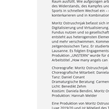
Raum ausfüllt. Wie aufgezogen ar
des Widerstands, des Kampfes und S
Sports in schnellem Wechsel ein – 
konterkarieren und in Kombination
Moritz Ostruschnjak befasst sich i
Digitalisierung und Virtualisieru
Fundus nutzen und so gesellschaftl
entsteht aus heterogensten Elemen
und mehr verschwimmen. Kommend a
zeitgenössischen Tanz. Er studiert
Lausanne. Es folgten Engagements a
Produktion „UNSTERN“ wurde für 
Arbeitstitel „How many angels can
Choreografie: Moritz Ostruschnjak
Choreografische Mitarbeit: Daniela
Tanz: Daniel Conant
Dramaturgische Beratung: Carmen
Licht: Benedikt Zehm
Kostüm: Daniela Bendini, Moritz O
Produktion: Hannah Melder
Eine Produktion von Moritz Ostrus
Luxe 2019/20 und ist Mitglied des