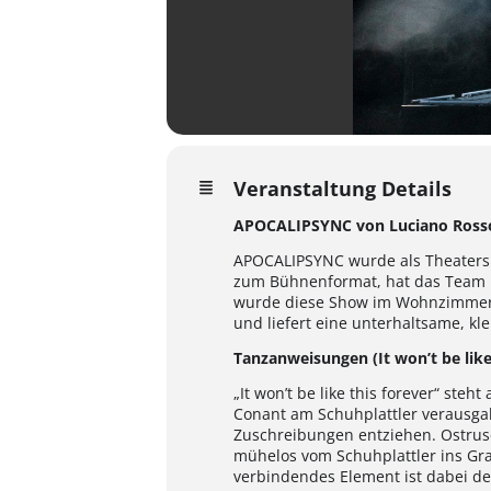
Veranstaltung Details
APOCALIPSYNC von Luciano Ross
APOCALIPSYNC wurde als Theatersh
zum Bühnenformat, hat das Team 
wurde diese Show im Wohnzimmer m
und liefert eine unterhaltsame, k
Tanzanweisungen (It won’t be like
„It won’t be like this forever“ st
Conant am Schuhplattler verausgab
Zuschreibungen entziehen. Ostrusch
mühelos vom Schuhplattler ins Gr
verbindendes Element ist dabei d