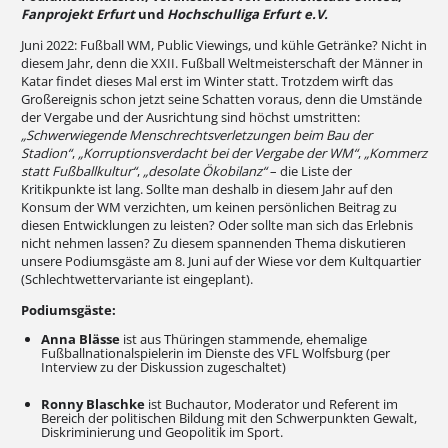
Fanprojekt Erfurt
und
Hochschulliga Erfurt e.V.
Juni 2022: Fußball WM, Public Viewings, und kühle Getränke? Nicht in
diesem Jahr, denn die XXII. Fußball Weltmeisterschaft der Männer in
Katar findet dieses Mal erst im Winter statt. Trotzdem wirft das
Großereignis schon jetzt seine Schatten voraus, denn die Umstände
der Vergabe und der Ausrichtung sind höchst umstritten:
„Schwerwiegende Menschrechtsverletzungen beim Bau der
Stadion“
,
„Korruptionsverdacht bei der Vergabe der WM“
,
„Kommerz
statt Fußballkultur“
,
„desolate Ökobilanz“
– die Liste der
Kritikpunkte ist lang. Sollte man deshalb in diesem Jahr auf den
Konsum der WM verzichten, um keinen persönlichen Beitrag zu
diesen Entwicklungen zu leisten? Oder sollte man sich das Erlebnis
nicht nehmen lassen? Zu diesem spannenden Thema diskutieren
unsere Podiumsgäste am 8. Juni auf der Wiese vor dem Kultquartier
(Schlechtwettervariante ist eingeplant).
Podiumsgäste:
Anna Blässe
ist aus Thüringen stammende, ehemalige
Fußballnationalspielerin im Dienste des VFL Wolfsburg (per
Interview zu der Diskussion zugeschaltet)
Ronny Blaschke
ist Buchautor, Moderator und Referent im
Bereich der politischen Bildung mit den Schwerpunkten Gewalt,
Diskriminierung und Geopolitik im Sport.