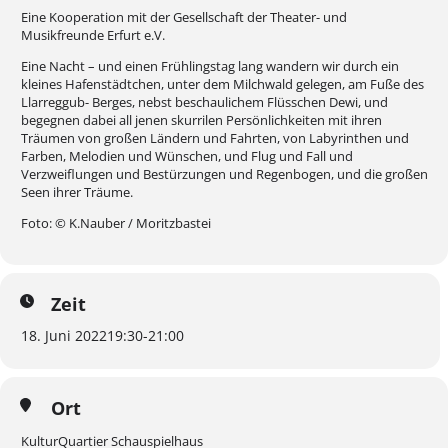
Eine Kooperation mit der Gesellschaft der Theater- und
Musikfreunde Erfurt e.V.
Eine Nacht – und einen Frühlingstag lang wandern wir durch ein
kleines Hafenstädtchen, unter dem Milchwald gelegen, am Fuße des
Llarreggub- Berges, nebst beschaulichem Flüsschen Dewi, und
begegnen dabei all jenen skurrilen Persönlichkeiten mit ihren
Träumen von großen Ländern und Fahrten, von Labyrinthen und
Farben, Melodien und Wünschen, und Flug und Fall und
Verzweiflungen und Bestürzungen und Regenbogen, und die großen
Seen ihrer Träume.
Foto: © K.Nauber / Moritzbastei
Zeit
18. Juni 2022
19:30
-
21:00
Ort
KulturQuartier Schauspielhaus