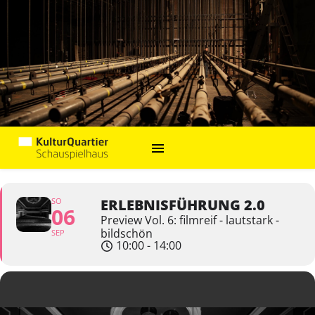
SO
ERLEBNISFÜHRUNG 2.0
06
Preview Vol. 6: filmreif - lautstark -
bildschön
SEP
10:00 - 14:00