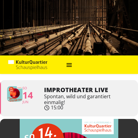
SO
IMPROTHEATER LIVE
14
Spontan, wild und garantiert
einmalig!
JUN
15:00