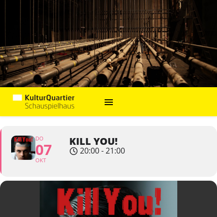
DO
KILL YOU!
07
20:00 - 21:00
OKT