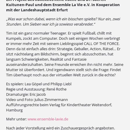
Kuitunen-Paul und dem Ensemble La Vie e.V. in Kooperation
mit der Landeshauptstadt Erfurt
„Was war schon dabei, wenn ich ein bisschen spielte? Nur ein, zwei
Stunden. Um Sieben war ich ja sowieso verabredet.“
Tim ist ein ganz normaler Teenager. Er spielt Fußball, chillt mit
Kumpels, zockt am Computer. Doch seit einigen Wochen verbringt
er immer mehr Zeit mit seinem Lieblingsspiel CALL OF THE FORCE.
Denn da ist einfach alles drin: Strategie, Geballer, Action, Rätsel… Er
sitzt nächtelang am Bildschirm, beginnt sich abzuschotten, hat
langsam Schwierigkeiten, Realität und Fantasie
auseinanderzuhalten. Seine Freunde erreichen ihn nicht mehr. Seine
Mutter ist überfordert. Und irgendwann stellt sich die Frage: Findet
Tim überhaupt noch aus der virtuellen Welt zurück in die echte?
Es spielen: Lea Göpel und Philipp Liebl
Regie und Ausstauung: René Rothe
Dramaturgie: Eric Jacob
Video und Foto: Julius Zimmermann
Aufführungsrechte beim Verlag für Kindertheater Weitendorf,
Hamburg
Mehr unter:
www.ensemble-lavie.de
Nach jeder Vorstellung wird ein Zuschauergespräch angeboten.