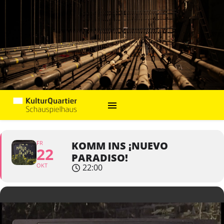
FR
KOMM INS ¡NUEVO
22
PARADISO!
OKT
22:00