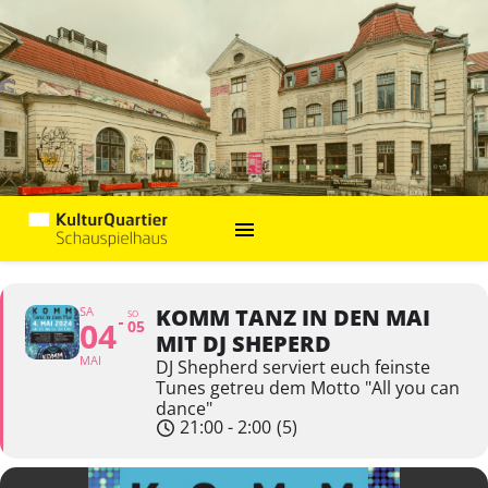
SA
KOMM TANZ IN DEN MAI
SO
04
05
MIT DJ SHEPERD
MAI
DJ Shepherd serviert euch feinste
Tunes getreu dem Motto "All you can
dance"
21:00 - 2:00
(5)