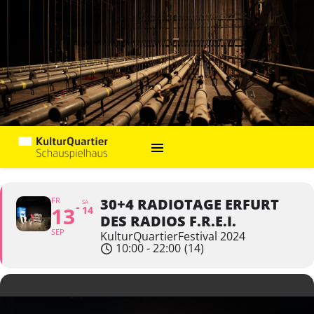
FR
30+4 RADIOTAGE ERFURT
SA
13
14
DES RADIOS F.R.E.I.
SEP
KulturQuartierFestival 2024
10:00 - 22:00
(14)