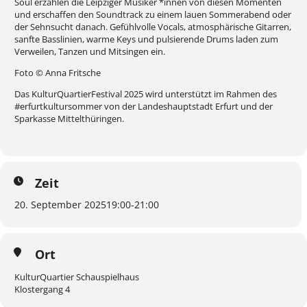
Soul erzählen die Leipziger Musiker *innen von diesen Momenten
und erschaffen den Soundtrack zu einem lauen Sommerabend oder
der Sehnsucht danach. Gefühlvolle Vocals, atmosphärische Gitarren,
sanfte Basslinien, warme Keys und pulsierende Drums laden zum
Verweilen, Tanzen und Mitsingen ein.
Foto © Anna Fritsche
Das KulturQuartierFestival 2025 wird unterstützt im Rahmen des
#erfurtkultursommer von der Landeshauptstadt Erfurt und der
Sparkasse Mittelthüringen.
Zeit
20. September 2025
19:00
-
21:00
Ort
KulturQuartier Schauspielhaus
Klostergang 4