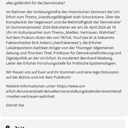
alles gefährlich für die Demokratie?
Im Rahmen der Vorlesungsreihe des Historischen Seminars der Uni
Erfurt zum Thema „Handlungsfähigkeit statt Schockstarre. Über die
Komplexität der Gegenwart und die Wehrhaftigkeit der Demokratie“
im Sommersemester 2024 diskutieren wir am 24. April 2024 ab 18
Uhr im Kulturquartier zum Thema „Medien, Vertrauen, Wahrheit“.
Auf dem Podium sitzen der von TikTok, YouTube et al. bekannte
Faktenchecker Etrit Asllani („KeinFakenews“), die Erfurter
Lokalreporterin Kathleen Kröger von der Thüringer Allgemeinen
Zeitung und Thorsten Thiel, Professor für Demokratieförderung und
Digitalpolitik an der Uni Erfurt. Es moderiert Bernhard Kleeberg,
Leiter der Erfurter Forschungsstelle für Politische Epistemologien.
Wir freuen uns auf Euer und Ihr Kommen und eine rege Diskussion
auf der Bühne und mit dem Publikum!
Weitere Informationen unter: https://www.uni-
erfurt.de/universitaet/aktuelles/veranstaltungskalender/eventdetail
/medien-vertrauen-wahrheit
Eintritt frei