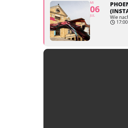
MI
PHOEN
06
(INST
JUL
Wie nach
17:00