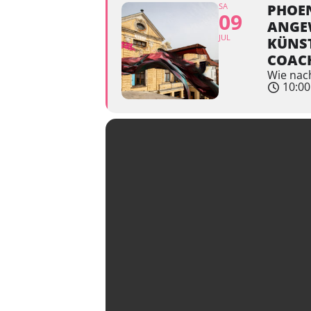
SA
PHOEN
09
ANGEW
JUL
KÜNST
COACH
Wie nach
10:00