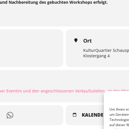
und Nachbereitung des gebuchten Workshops erfolgt.
Ort
KulturQuartier Schausp
Klostergang 4
ber Eventim und den angeschlossenen Verkaufsstellen, an der Ab
Um Ihnen ei
KALENDER
GOOGL
um Gerätein
Technologie
auf dieser 