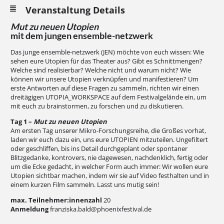
Veranstaltung Details
Mut zu neuen Utopien
mit dem jungen ensemble-netzwerk
Das junge ensemble-netzwerk (JEN) möchte von euch wissen: Wie
sehen eure Utopien für das Theater aus? Gibt es Schnittmengen?
Welche sind realisierbar? Welche nicht und warum nicht? Wie
können wir unsere Utopien verknüpfen und manifestieren? Um
erste Antworten auf diese Fragen zu sammeln, richten wir einen
dreitägigen UTOPIA_WORKSPACE auf dem Festivalgelände ein, um
mit euch zu brainstormen, zu forschen und zu diskutieren.
Tag 1 –
Mut zu neuen Utopien
Am ersten Tag unserer Mikro-Forschungsreihe, die Großes vorhat,
laden wir euch dazu ein, uns eure UTOPIEN mitzuteilen. Ungefiltert
oder geschliffen, bis ins Detail durchgeplant oder spontaner
Blitzgedanke, kontrovers, nie dagewesen, nachdenklich, fertig oder
um die Ecke gedacht, in welcher Form auch immer: Wir wollen eure
Utopien sichtbar machen, indem wir sie auf Video festhalten und in
einem kurzen Film sammeln. Lasst uns mutig sein!
max. Teilnehmer:innenzahl
20
Anmeldung
franziska.bald@phoenixfestival.de