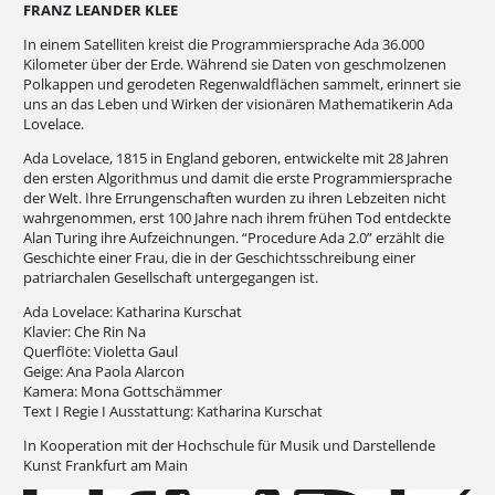
FRANZ LEANDER KLEE
In einem Satelliten kreist die Programmiersprache Ada 36.000
Kilometer über der Erde. Während sie Daten von geschmolzenen
Polkappen und gerodeten Regenwaldflächen sammelt, erinnert sie
uns an das Leben und Wirken der visionären Mathematikerin Ada
Lovelace.
Ada Lovelace, 1815 in England geboren, entwickelte mit 28 Jahren
den ersten Algorithmus und damit die erste Programmiersprache
der Welt. Ihre Errungenschaften wurden zu ihren Lebzeiten nicht
wahrgenommen, erst 100 Jahre nach ihrem frühen Tod entdeckte
Alan Turing ihre Aufzeichnungen. “Procedure Ada 2.0” erzählt die
Geschichte einer Frau, die in der Geschichtsschreibung einer
patriarchalen Gesellschaft untergegangen ist.
Ada Lovelace: Katharina Kurschat
Klavier: Che Rin Na
Querflöte: Violetta Gaul
Geige: Ana Paola Alarcon
Kamera: Mona Gottschämmer
Text I Regie I Ausstattung: Katharina Kurschat
In Kooperation mit der Hochschule für Musik und Darstellende
Kunst Frankfurt am Main