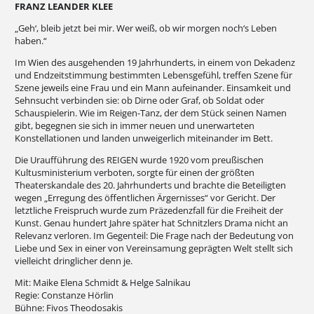
FRANZ LEANDER KLEE
„Geh‘, bleib jetzt bei mir. Wer weiß, ob wir morgen noch‘s Leben
haben.“
Im Wien des ausgehenden 19 Jahrhunderts, in einem von Dekadenz
und Endzeitstimmung bestimmten Lebensgefühl, treffen Szene für
Szene jeweils eine Frau und ein Mann aufeinander. Einsamkeit und
Sehnsucht verbinden sie: ob Dirne oder Graf, ob Soldat oder
Schauspielerin. Wie im Reigen-Tanz, der dem Stück seinen Namen
gibt, begegnen sie sich in immer neuen und unerwarteten
Konstellationen und landen unweigerlich miteinander im Bett.
Die Uraufführung des REIGEN wurde 1920 vom preußischen
Kultusministerium verboten, sorgte für einen der größten
Theaterskandale des 20. Jahrhunderts und brachte die Beteiligten
wegen „Erregung des öffentlichen Ärgernisses“ vor Gericht. Der
letztliche Freispruch wurde zum Präzedenzfall für die Freiheit der
Kunst. Genau hundert Jahre später hat Schnitzlers Drama nicht an
Relevanz verloren. Im Gegenteil: Die Frage nach der Bedeutung von
Liebe und Sex in einer von Vereinsamung geprägten Welt stellt sich
vielleicht dringlicher denn je.
Mit: Maike Elena Schmidt & Helge Salnikau
Regie: Constanze Hörlin
Bühne: Fivos Theodosakis