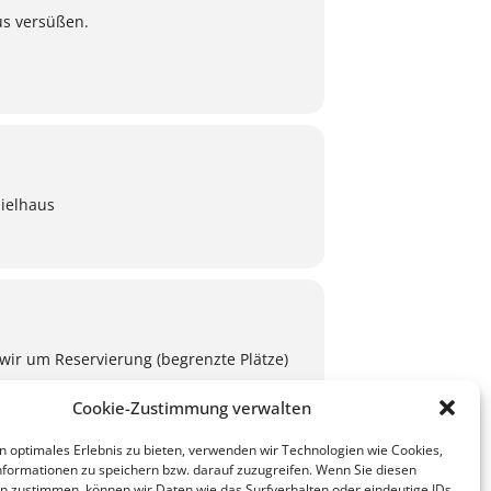
us versüßen.
ielhaus
wir um Reservierung (begrenzte Plätze)
Cookie-Zustimmung verwalten
n optimales Erlebnis zu bieten, verwenden wir Technologien wie Cookies,
EKALENDER
formationen zu speichern bzw. darauf zuzugreifen. Wenn Sie diesen
n zustimmen, können wir Daten wie das Surfverhalten oder eindeutige IDs