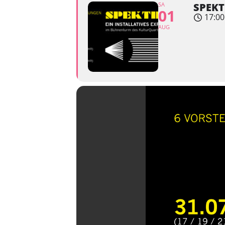
SA
SPEKT
01
17:00
AUG