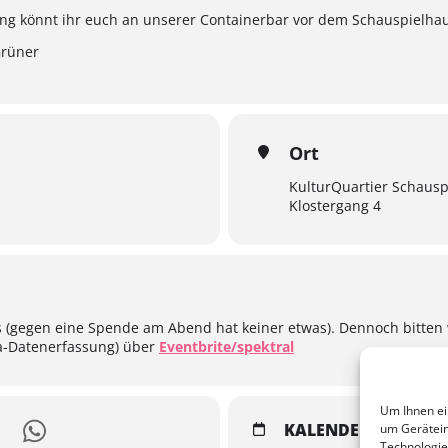
lung könnt ihr euch an unserer Containerbar vor dem Schauspielha
Grüner
Ort
KulturQuartier Schausp
Klostergang 4
s (gegen eine Spende am Abend hat keiner etwas). Dennoch bitten 
-Datenerfassung) über
Eventbrite/spektral
Um Ihnen ei
KALENDER
GOOGL
um Gerätein
Technologie