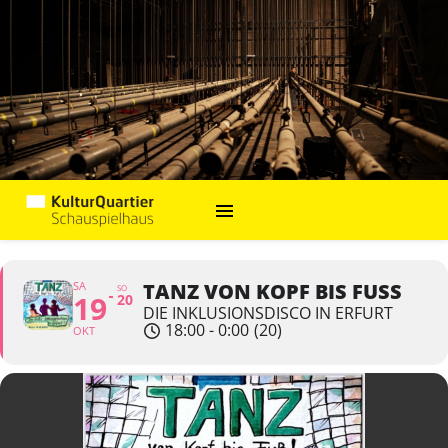
SA
TANZ VON KOPF BIS FUSS
SO
19
20
DIE INKLUSIONSDISCO IN ERFURT
18:00 - 0:00
(20)
OKT