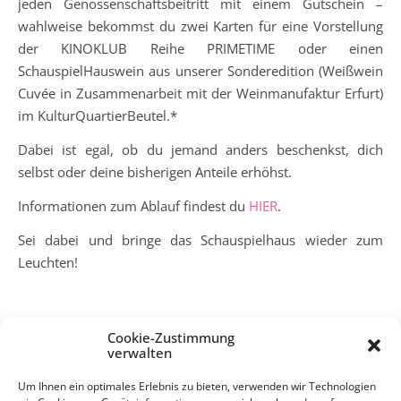
jeden Genossenschaftsbeitritt mit einem Gutschein –
wahlweise bekommst du zwei Karten für eine Vorstellung
der KINOKLUB Reihe PRIMETIME oder einen
SchauspielHauswein aus unserer Sonderedition (Weißwein
Cuvée in Zusammenarbeit mit der Weinmanufaktur Erfurt)
im KulturQuartierBeutel.*
Dabei ist egal, ob du jemand anders beschenkst, dich
selbst oder deine bisherigen Anteile erhöhst.
Informationen zum Ablauf findest du
HIER
.
Sei dabei und bringe das Schauspielhaus wieder zum
Leuchten!
*Die Gutscheine erhältst du nach erfolgter Zahlung und
Cookie-Zustimmung
verwalten
dem Ende des Aktionszeitraums.
Um Ihnen ein optimales Erlebnis zu bieten, verwenden wir Technologien